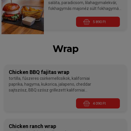
saláta, paradicsom, lilahagymalekvár,
fokhagymás majonéz sült fokhagymás
majonézzel
5 890 Ft
Burgereink minden esetben medium
sütési fokozaton készülnek, ha jól
átsütve szeretnétek kérni, kérlek a
megjegyzés rovatban ezt jelezzétek
Wrap
nekünk!
Chicken BBQ fajitas wrap
tortilla, fűszeres csirkemellcsíkok, kaliforniai
paprika, hagyma, kukorica, jalapeno, cheddar
sajtszósz, BBQ szósz grillezett kaliforniai
paprikával
4 090 Ft
Chicken ranch wrap