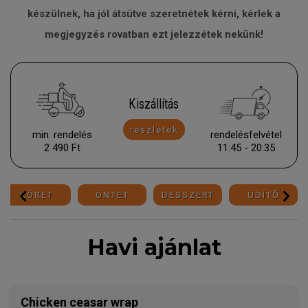
készülnek, ha jól átsütve szeretnétek kérni, kérlek a
megjegyzés rovatban ezt jelezzétek nekünk!
Kiszállítás
részletek
min. rendelés
rendelésfelvétel
2 490 Ft
11:45 - 20:35
KÖRET
ÖNTET
DESSZERT
ÜDÍTŐ
Havi ajánlat
Chicken ceasar wrap