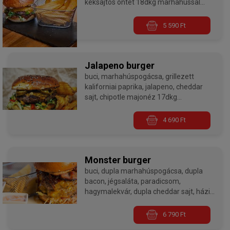
kéksajtos öntet 18dkg marhahússal
Burgereink minden esetben medium
5 590 Ft
sütési fokozaton készülnek, ha jól
átsütve szeretnétek kérni, kérlek a
megjegyzés rovatban ezt jelezzétek
nekünk!
Jalapeno burger
buci, marhahúspogácsa, grillezett
kaliforniai paprika, jalapeno, cheddar
sajt, chipotle majonéz 17dkg
marhahússal
4 690 Ft
Burgereink minden esetben medium
sütési fokozaton készülnek, ha jól
átsütve szeretnétek kérni, kérlek a
megjegyzés rovatban ezt jelezzétek
Monster burger
nekünk!
buci, dupla marhahúspogácsa, dupla
bacon, jégsaláta, paradicsom,
hagymalekvár, dupla cheddar sajt, házi
hamburgerszósz dupla 18dkg
marhahússal
6 790 Ft