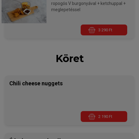
ropogós V burgonyával + ketchuppal +
meglepetéssel
3 290 Ft
Köret
Chili cheese nuggets
2 190 Ft