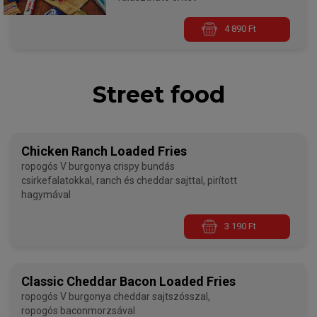
4 890 Ft
Street food
Chicken Ranch Loaded Fries
ropogós V burgonya crispy bundás
csirkefalatokkal, ranch és cheddar sajttal, pirított
hagymával
3 190 Ft
Classic Cheddar Bacon Loaded Fries
ropogós V burgonya cheddar sajtszósszal,
ropogós baconmorzsával