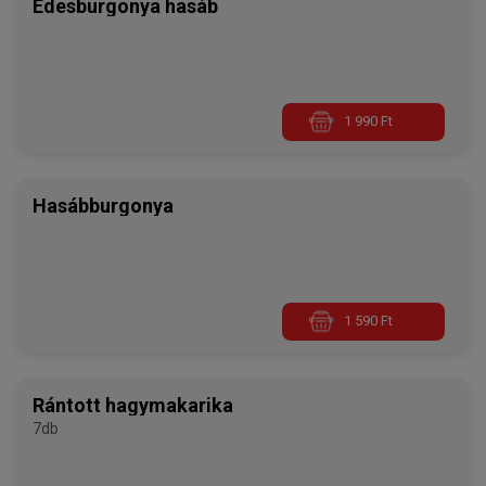
Édesburgonya hasáb
1 990 Ft
Hasábburgonya
1 590 Ft
Rántott hagymakarika
7db