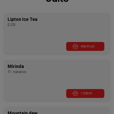
Lipton Ice Tea
0,33l
990 Ft-tól
Mirinda
1l - narancs
1 290 Ft
Mountain dew