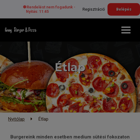
Rendelést nem fogadunk -
Regisztráció
Belépés
Nyitás: 11:45
Étlap
Nyitólap
Étlap
Burgereink minden esetben medium sütési fokozaton