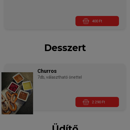
400 Ft
Desszert
Churros
7db, választható önettel
2 290 Ft
Üdítő