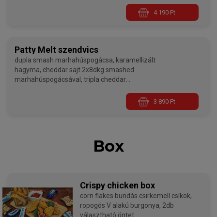
csirkemellpogácsával, választható szósszal,
választható körettel
4 190 Ft
Patty Melt szendvics
dupla smash marhahúspogácsa, karamellizált
hagyma, cheddar sajt 2x8dkg smashed
marhahúspogácsával, tripla cheddar
sajtszósszal választható szósszal, választható
körettel
3 890 Ft
Box
Crispy chicken box
corn flakes bundás csirkemell csíkok,
ropogós V alakú burgonya, 2db
választható öntet