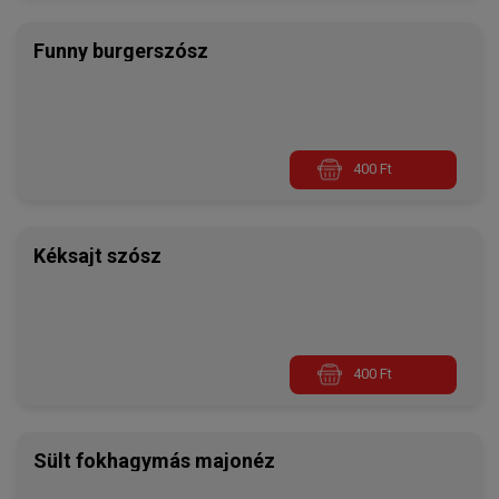
Funny burgerszósz
400 Ft
Kéksajt szósz
400 Ft
Sült fokhagymás majonéz