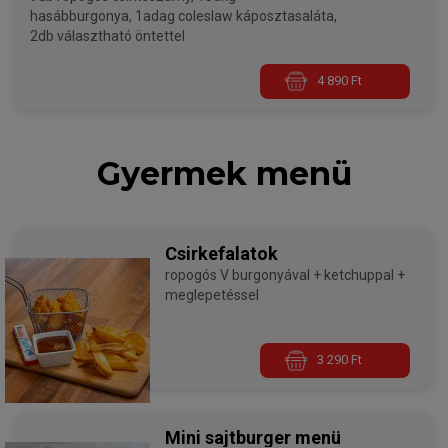
hasábburgonya, 1adag coleslaw káposztasaláta,
2db választható öntettel
4 890 Ft
Gyermek menü
Csirkefalatok
ropogós V burgonyával + ketchuppal +
meglepetéssel
3 290 Ft
Mini sajtburger menü