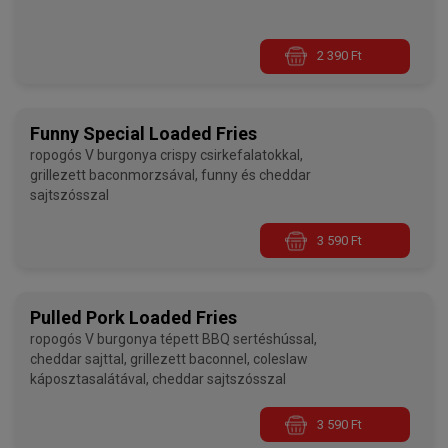
2 390 Ft
Funny Special Loaded Fries
ropogós V burgonya crispy csirkefalatokkal,
grillezett baconmorzsával, funny és cheddar
sajtszósszal
3 590 Ft
Pulled Pork Loaded Fries
ropogós V burgonya tépett BBQ sertéshússal,
cheddar sajttal, grillezett baconnel, coleslaw
káposztasalátával, cheddar sajtszósszal
3 590 Ft