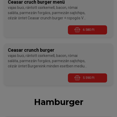
Ceasar cruch burger menü
vajas buci, rántott csirkemell, bacon, római
saláta, parmezán forgács, parmezán sajtchips,
cézár öntet Ceasar crunch burger + ropogós V
burgonya
6 580 Ft
Burgereink minden esetben medium sütési
fokozaton készülnek, ha jól átsütve szeretnétek
kérni, kérlek a megjegyzés rovatban ezt
jelezzétek nekünk!
Ceasar crunch burger
vajas buci, rántott csirkemell, bacon, római
saláta, parmezán forgács, parmezán sajtchips,
cézár öntet Burgereink minden esetben medium
sütési fokozaton készülnek, ha jól átsütve
szeretnétek kérni, kérlek a megjegyzés rovatban
5 590 Ft
ezt jelezzétek nekünk!
Hamburger