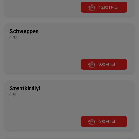
1 290 Ft-tól
Schweppes
0,33l
990 Ft-tól
Szentkirályi
0,5l
690 Ft-tól