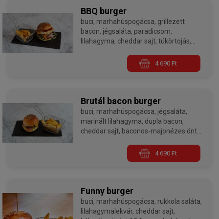
BBQ burger
buci, marhahúspogácsa, grillezett
bacon, jégsaláta, paradicsom,
lilahagyma, cheddar sajt, tükörtojás,
cheddar sajt, BBQ szósz 18dkg
marhahússal
4 690 Ft
Burgereink minden esetben medium
sütési fokozaton készülnek, ha jól
átsütve szeretnétek kérni, kérlek a
Brutál bacon burger
megjegyzés rovatban ezt jelezzétek
buci, marhahúspogácsa, jégsaláta,
nekünk!
marinált lilahagyma, dupla bacon,
cheddar sajt, baconos-majonézes öntet
18dkg marhahússal
4 690 Ft
Burgereink minden esetben medium
sütési fokozaton készülnek, ha jól
átsütve szeretnétek kérni, kérlek a
megjegyzés rovatban ezt jelezzétek
Funny burger
nekünk!
buci, marhahúspogácsa, rukkola saláta,
lilahagymalekvár, cheddar sajt,