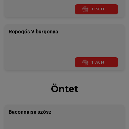
1 590 Ft
Ropogós V burgonya
1 590 Ft
Öntet
Baconnaise szósz