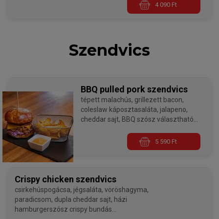
4 090 Ft
Szendvics
BBQ pulled pork szendvics
tépett malachús, grillezett bacon,
coleslaw káposztasaláta, jalapeno,
cheddar sajt, BBQ szósz választható
szósszal, választható körettel
5 590 Ft
Crispy chicken szendvics
csirkehúspogácsa, jégsaláta, vöröshagyma,
paradicsom, dupla cheddar sajt, házi
hamburgerszósz crispy bundás