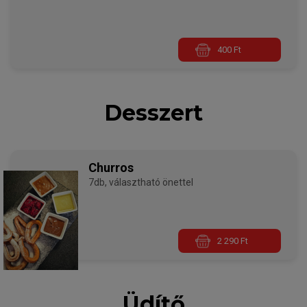
400 Ft
Desszert
Churros
7db, választható önettel
2 290 Ft
Üdítő