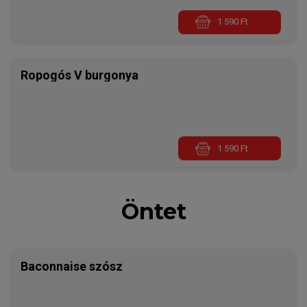
1 590 Ft
Ropogós V burgonya
1 590 Ft
Öntet
Baconnaise szósz