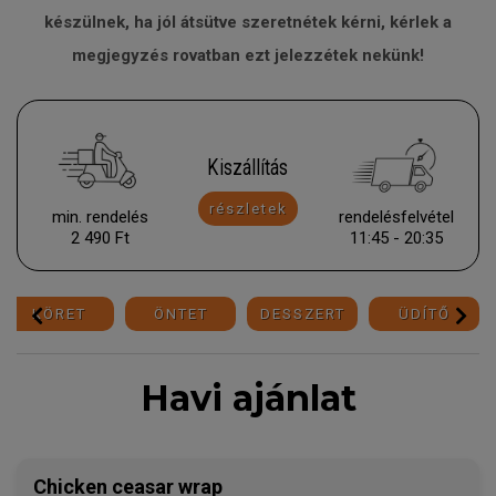
készülnek, ha jól átsütve szeretnétek kérni, kérlek a
megjegyzés rovatban ezt jelezzétek nekünk!
Kiszállítás
részletek
min. rendelés
rendelésfelvétel
2 490 Ft
11:45 - 20:35
KÖRET
ÖNTET
DESSZERT
ÜDÍTŐ
Havi ajánlat
Chicken ceasar wrap