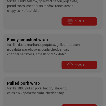
tortilla, csirkefalatok, grillezett bacon, jégsaláta,
paradicsom, cheddar sajtszósz, ranch szósz
crispy csirkefalatokkal
3 590 Ft
Funny smashed wrap
tortilla, dupla marhahúspogácsa, grillezett bacon,
jégsaláta, paradicsom, dupla cheddar sajt,
cheddar sajtszósz, smash öntet 2x8dkg
smashed marhahúspogácsával
4 090 Ft
Pulled pork wrap
tortilla, BBQ pulled pork, bacon, jalapeno,
coleslaw káposztasaláta, cheddar sajt