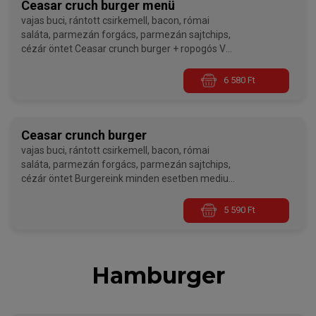
Ceasar cruch burger menü
vajas buci, rántott csirkemell, bacon, római
saláta, parmezán forgács, parmezán sajtchips,
cézár öntet Ceasar crunch burger + ropogós V
burgonya
6 580 Ft
Burgereink minden esetben medium sütési
fokozaton készülnek, ha jól átsütve szeretnétek
kérni, kérlek a megjegyzés rovatban ezt
jelezzétek nekünk!
Ceasar crunch burger
vajas buci, rántott csirkemell, bacon, római
saláta, parmezán forgács, parmezán sajtchips,
cézár öntet Burgereink minden esetben medium
sütési fokozaton készülnek, ha jól átsütve
szeretnétek kérni, kérlek a megjegyzés rovatban
5 590 Ft
ezt jelezzétek nekünk!
Hamburger