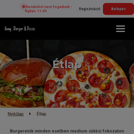
Rendelést nem fogadunk -
Regisztráció
Belépés
Nyitás: 11:45
Étlap
Nyitólap
Étlap
Burgereink minden esetben medium sütési fokozaton