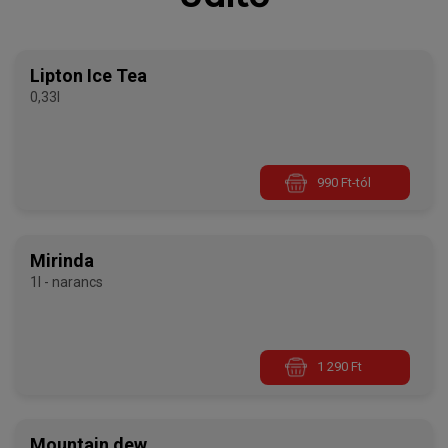
Lipton Ice Tea
0,33l
990 Ft-tól
Mirinda
1l - narancs
1 290 Ft
Mountain dew