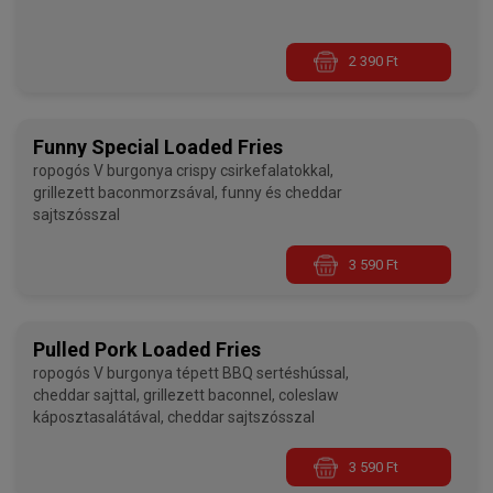
2 390 Ft
Funny Special Loaded Fries
ropogós V burgonya crispy csirkefalatokkal,
grillezett baconmorzsával, funny és cheddar
sajtszósszal
3 590 Ft
Pulled Pork Loaded Fries
ropogós V burgonya tépett BBQ sertéshússal,
cheddar sajttal, grillezett baconnel, coleslaw
káposztasalátával, cheddar sajtszósszal
3 590 Ft