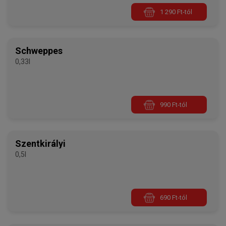
1 290 Ft-tól
Schweppes
0,33l
990 Ft-tól
Szentkirályi
0,5l
690 Ft-tól