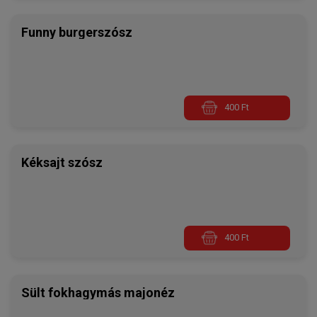
Funny burgerszósz
400 Ft
Kéksajt szósz
400 Ft
Sült fokhagymás majonéz