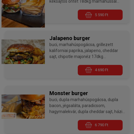
kéksajtos öntet 18dkg marhahússal
Burgereink minden esetben medium
5 590 Ft
sütési fokozaton készülnek, ha jól
átsütve szeretnétek kérni, kérlek a
megjegyzés rovatban ezt jelezzétek
nekünk!
Jalapeno burger
buci, marhahúspogácsa, grillezett
kaliforniai paprika, jalapeno, cheddar
sajt, chipotle majonéz 17dkg
marhahússal
4 690 Ft
Burgereink minden esetben medium
sütési fokozaton készülnek, ha jól
átsütve szeretnétek kérni, kérlek a
megjegyzés rovatban ezt jelezzétek
Monster burger
nekünk!
buci, dupla marhahúspogácsa, dupla
bacon, jégsaláta, paradicsom,
hagymalekvár, dupla cheddar sajt, házi
hamburgerszósz dupla 18dkg
marhahússal
6 790 Ft