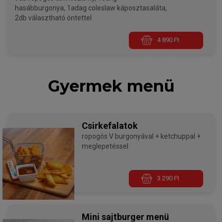
hasábburgonya, 1adag coleslaw káposztasaláta,
2db választható öntettel
4 890 Ft
Gyermek menü
Csirkefalatok
ropogós V burgonyával + ketchuppal +
meglepetéssel
3 290 Ft
Mini sajtburger menü