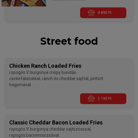
4 890 Ft
Street food
Chicken Ranch Loaded Fries
ropogós V burgonya crispy bundás
csirkefalatokkal, ranch és cheddar sajttal, pirított
hagymával
3 190 Ft
Classic Cheddar Bacon Loaded Fries
ropogós V burgonya cheddar sajtszósszal,
ropogós baconmorzsával