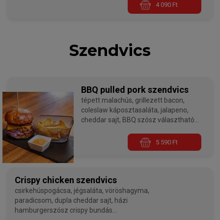
4 090 Ft
Szendvics
BBQ pulled pork szendvics
tépett malachús, grillezett bacon,
coleslaw káposztasaláta, jalapeno,
cheddar sajt, BBQ szósz választható
szósszal, választható körettel
5 590 Ft
Crispy chicken szendvics
csirkehúspogácsa, jégsaláta, vöröshagyma,
paradicsom, dupla cheddar sajt, házi
hamburgerszósz crispy bundás