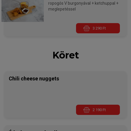
ropogós V burgonyával + ketchuppal +
meglepetéssel
3 290 Ft
Köret
Chili cheese nuggets
2 190 Ft