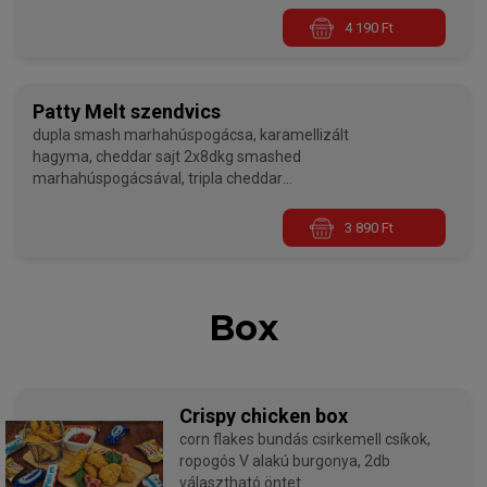
csirkemellpogácsával, választható szósszal,
választható körettel
4 190 Ft
Patty Melt szendvics
dupla smash marhahúspogácsa, karamellizált
hagyma, cheddar sajt 2x8dkg smashed
marhahúspogácsával, tripla cheddar
sajtszósszal választható szósszal, választható
körettel
3 890 Ft
Box
Crispy chicken box
corn flakes bundás csirkemell csíkok,
ropogós V alakú burgonya, 2db
választható öntet