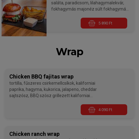
saláta, paradicsom, lilahagymalekvár,
fokhagymás majonéz sült fokhagymás
majonézzel
5 890 Ft
Burgereink minden esetben medium
sütési fokozaton készülnek, ha jól
átsütve szeretnétek kérni, kérlek a
megjegyzés rovatban ezt jelezzétek
Wrap
nekünk!
Chicken BBQ fajitas wrap
tortilla, fűszeres csirkemellcsíkok, kaliforniai
paprika, hagyma, kukorica, jalapeno, cheddar
sajtszósz, BBQ szósz grillezett kaliforniai
paprikával
4 090 Ft
Chicken ranch wrap