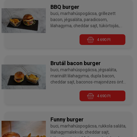
BBQ burger
buci, marhahúspogácsa, grillezett
bacon, jégsaláta, paradicsom,
lilahagyma, cheddar sajt, tükörtojás,
cheddar sajt, BBQ szósz 18dkg
marhahússal
4 690 Ft
Burgereink minden esetben medium
sütési fokozaton készülnek, ha jól
átsütve szeretnétek kérni, kérlek a
Brutál bacon burger
megjegyzés rovatban ezt jelezzétek
buci, marhahúspogácsa, jégsaláta,
nekünk!
marinált lilahagyma, dupla bacon,
cheddar sajt, baconos-majonézes öntet
18dkg marhahússal
4 690 Ft
Burgereink minden esetben medium
sütési fokozaton készülnek, ha jól
átsütve szeretnétek kérni, kérlek a
megjegyzés rovatban ezt jelezzétek
Funny burger
nekünk!
buci, marhahúspogácsa, rukkola saláta,
lilahagymalekvár, cheddar sajt,