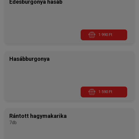
Édesburgonya hasáb
1 990 Ft
Hasábburgonya
1 590 Ft
Rántott hagymakarika
7db